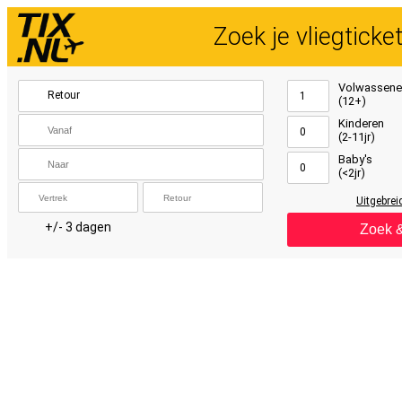
Zoek je vliegticke
Volwassene
Retour
1
(12+)
Kinderen
0
(2-11jr)
Baby's
0
(<2jr)
Uitgebrei
+/- 3 dagen
Zoek 