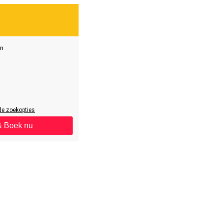
t
n
de zoekopties
& Boek nu